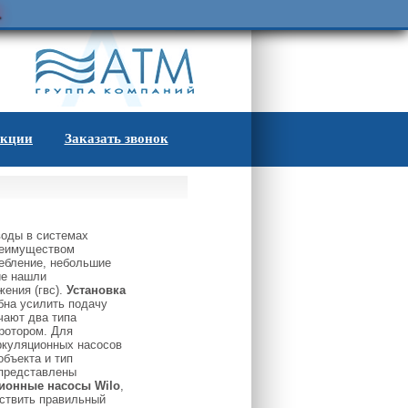
.
кции
Заказать звонок
оды в системах
реимуществом
ребление, небольшие
ие нашли
жения (гвс).
Установка
бна усилить подачу
чают два типа
 ротором. Для
ркуляционных насосов
объекта и тип
 представлены
ционные насосы Wilo
,
ествить правильный