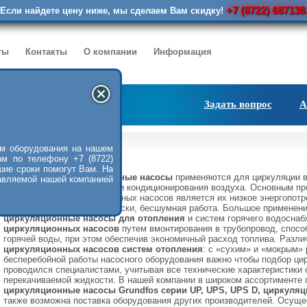
+7 (8722) 687138
Если найдете цену ниже, мы сделаем Вам скидку!
ты
Контакты
О компании
Информация
Задать вопрос
А
онные насосы
м оборудования на нашем
ам по телефону +7 (8722)
шие сроки помогут Вам. На
Как правило,
циркуляционные насосы
применяются для циркуляции в
авляемой нашей компанией
водоснабжения, отопления и кондиционирования воздуха. Основным п
использования циркуляционных насосов является их низкое энергопот
габариты, а также, практически, бесшумная работа. Большое применен
циркуляционные насосы для отопления
и систем горячего водоснаб
циркуляционных насосов
путем вмонтирования в трубопровод, спосо
горячей воды, при этом обеспечив экономичный расход топлива. Разли
циркуляционных насосов систем отопления
: с «сухим» и «мокрым»
бесперебойной работы насосного оборудования важно чтобы подбор ци
проводился специалистами, учитывая все технические характеристики 
перекачиваемой жидкости. В нашей компании в широком ассортименте
циркуляционные насосы Grundfos серии UP, UPS, UPS D, циркуля
также возможна поставка оборудования других производителей. Осущ