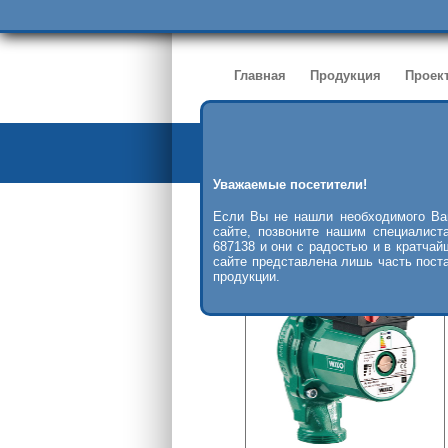
Главная
Продукция
Проек
Уважаемые посетители!
Подбор насосов
>>
циркуляци
Если Вы не нашли необходимого Ва
сайте, позвоните нашим специалист
687138 и они с радостью и в кратчай
сайте представлена лишь часть пост
продукции.