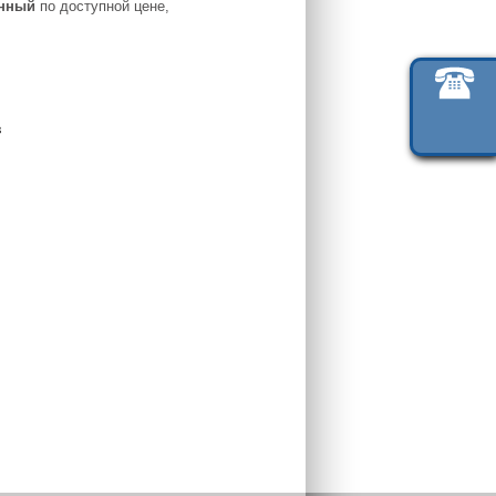
онный
по доступной цене,
в