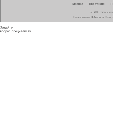
Главная
Продукция
П
(c) 2005 Насосы-мхч
Наши филиалы:
Хабаровск
/
Новоку
Задайте
вопрос специалисту