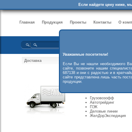
Если найдете цену ниже, м
Главная
Продукция
Проекты
Контакты
О ком
Уважаемые посетители!
Доставка
Если Вы не нашли необходимого Ва
сайте, позвоните нашим специалист
687138 и они с радостью и в кратчай
сайте представлена лишь часть пост
продукции.
Доставка грузов по России, 
осуществляется следующими
Грузовозофф
Автотрейдинг
ПЭК
Деловые линии
ЖелДорЭкспедиция