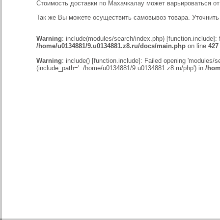
Стоимость доставки по Махачкалау может варьироваться от 5
Так же Вы можете осуществить самовывоз товара. Уточнить
Warning
: include(modules/search/index.php) [
function.include
]:
/home/u0134881/9.u0134881.z8.ru/docs/main.php
on line
427
Warning
: include() [
function.include
]: Failed opening 'modules/se
(include_path='.:/home/u0134881/9.u0134881.z8.ru/php') in
/hom