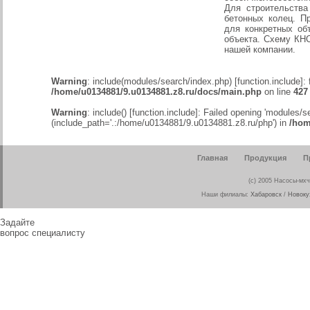
Для строительства
бетонных колец. П
для конкретных об
объекта. Схему КН
нашей компании.
Warning
: include(modules/search/index.php) [
function.include
]:
/home/u0134881/9.u0134881.z8.ru/docs/main.php
on line
427
Warning
: include() [
function.include
]: Failed opening 'modules/se
(include_path='.:/home/u0134881/9.u0134881.z8.ru/php') in
/hom
Главная
Продукция
П
(c) 2005 Насосы-мхч
Наши филиалы:
Хабаровск
/
Новоку
Задайте
вопрос специалисту