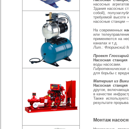
насосных агрегато
Здания насосных ст
собой), полузаглу
требуемой высоте 
насосные станции —
На современных
на
или телеуправлени
применяются на не
каналах и т.д.
Лит.: Флоринский М.
Проект Глоссарий.
Насосная станция
воды насосами.
Гидротехнические 
для борьбы с вредн
Материал из Вики
Насосная станция
другое, включающая
в качестве инфраст
Также используютс
результате прорыва
Монтаж насосн