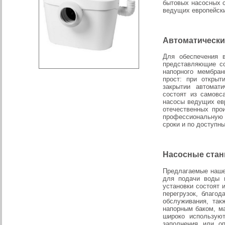
бытовых насосных 
ведущих европейских
Автоматически
Для обеспечения в
представляющие со
напорного мембран
прост: при открыт
закрытии автомат
состоят из самов
насосы ведущих евро
отечественных про
профессиональную 
сроки и по доступн
Насосные стан
Предлагаемые наше
для подачи воды 
установки состоят
перегрузок, благо
обслуживания, так
напорным баком, м
широко использую
заполнения или о