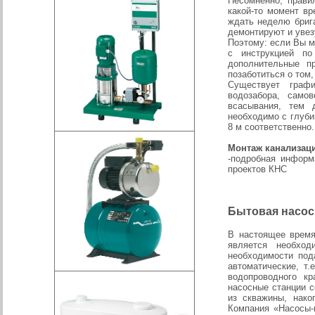
Несомненно, прави
какой-то момент в
ждать неделю бриг
демонтируют и увез
Поэтому: если Вы м
с инструкцией по
дополнительные п
позаботиться о том
Существует граф
водозабора, само
всасывания, тем 
необходимо с глубин
8 м соответственно.
Монтаж канализац
-подробная информ
проектов КНС
Бытовая насос
В настоящее время
является необхо
необходимости под
автоматические, т
водопроводного к
насосные станции с
из скважины, нако
Компания «Насосы-