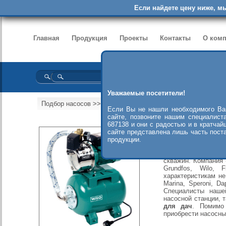
Если найдете цену ниже, м
Главная
Продукция
Проекты
Контакты
О ком
Уважаемые посетители!
Подбор насосов
>>
Насосные станции
Если Вы не нашли необходимого Ва
сайте, позвоните нашим специалист
687138 и они с радостью и в кратчай
В современном мир
сайте представлена лишь часть пост
жизнедеятельност
продукции.
станции нашли в 
перекачивания воды
скважин. Компания
Grundfos, Wilo, 
характеристикам н
Marina, Speroni, D
Специалисты наше
насосной станции,
для дач
. Помимо
приобрести насосны