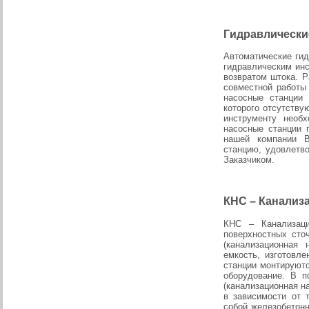
Гидравлически
Автоматические ги
гидравлическим ин
возвратом штока. 
совместной работы
насосные станции 
которого отсутству
инструменту необ
насосные станции 
нашей компании В
станцию, удовлетв
Заказчиком.
КНС – Канализ
КНС – Канализаци
поверхностных сто
(канализационная
емкость, изготовл
станции монтируют
оборудование. В п
(канализационная н
в зависимости от 
собой железобетон