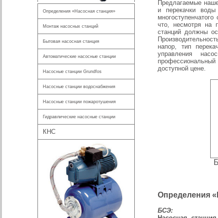
Предлагаемые наше
и перекачки воды
Определения «Насосная станция»
многоступенчатого
что, несмотря на 
Монтаж насосных станций
станций должны ос
Производительност
Бытовая насосная станция
напор, тип перек
управления нас
Автоматические насосные станции
профессиональный 
доступной цене.
Насосные станции Grundfos
Насосные станции водоснабжения
Насосные станции пожаротушения
Гидравлические насосные станции
КНС
Б
Определения «
БСЭ:
Насосная станция