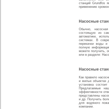
станций Grundfos 
применению хромони
Насосные стан
Обычно, насосная
состоящую из сам
автоматики, испо
системах. В совр
перекачки воды и
полную информацию
можете получить, о
или в разделе: Нас
Насосные стан
Как правило насос
и жилых объектах 
установка состоит
Предлагаемые наш
эффективности отв
представлены насос
и др. Получить бол
для водяного пож
компании.