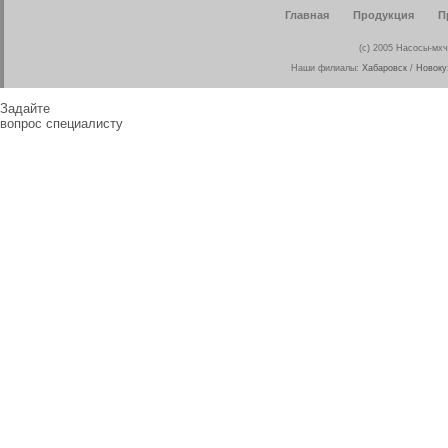
Главная
Продукция
П
(c) 2005 Насосы-мхч
Наши филиалы:
Хабаровск
/
Новоку
Задайте
вопрос специалисту