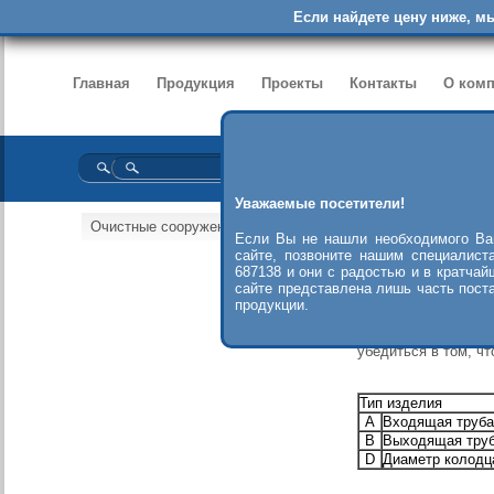
Если найдете цену ниже, м
Главная
Продукция
Проекты
Контакты
О ком
Уважаемые посетители!
Очистные сооружения
>>
Колодец для отбора проб
Если Вы не нашли необходимого Ва
сайте, позвоните нашим специалист
687138 и они с радостью и в кратчай
Колодцы для отб
сайте представлена лишь часть пост
анализов, отключе
продукции.
вод через нефтеотд
Колодец для отб
убедиться в том, ч
Тип изделия
A
Входящая труба
B
Выходящая тру
D
Диаметр колодц