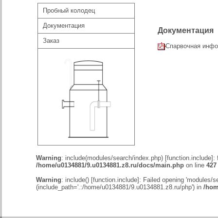
Пробный колодец
Документация
Документация
Заказ
Спарвочная инфо
Warning
: include(modules/search/index.php) [
function.include
]:
/home/u0134881/9.u0134881.z8.ru/docs/main.php
on line
427
Warning
: include() [
function.include
]: Failed opening 'modules/se
(include_path='.:/home/u0134881/9.u0134881.z8.ru/php') in
/hom