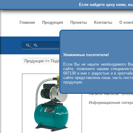
Если найдете цену ниже, м
Главная
Продукция
Проекты
Контакты
О ком
Уважаемые посетители!
Продукция
>>
Подбор насосов
>>
Насосы Grundfos
Если Вы не нашли необходимого Ва
сайте, позвоните нашим специалист
687138 и они с радостью и в кратчай
О компании "GRUNDFO
сайте представлена лишь часть пост
продукции.
Сертификаты "GRUNDF
Каталог насосов "GRU
Информационная литер