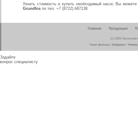
Узнать стоимость и купить необходимый насос Вы можете
Grundfos
по тел. +7 (8722) 687138.
Главная
Продукция
П
(c) 2005 Насосы-мхч
Наши филиалы:
Хабаровск
/
Новоку
Задайте
вопрос специалисту