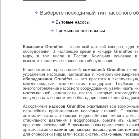
Выберете неоходимый тип насосного об
Бытовые насосы
Промышленные насосы
Компания Grundfos
– известный датский концерн, один 
оборудования. В настоящее время в концерн
Grundfos
вхо
миру, в том числе в России. Компания основана в
высокотехнологичного насосного оборудования.
В ассортимент производимой
компанией Grundfos
входят
управления насосами, автоматика и контрольно-измерите
оборудования Grundfos
— это простота в эксплуатации,
международным экологическим стандартам. Глубокие 
энергопотребление насосного оборудования, увеличивать их
максимальной надежности систем, которые взаимодей
популярность во всем мире благодаря превосходной надежн
Ассортимент
насосов Grundfos
охватывает все возможные 
сложнейших промышленных насосных станций. С пом
автоматическое автономное водоснабжение жилого дома 
стабильного давления в водопроводе, обеспечить качес
орошение насаждений. В промышленном применении в лине
артезианские
скважинные насосы
,
насосы для систем от
для опрессовки гидравлических систем, станочные, песковы