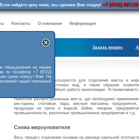
+7 (8722) 687138
Если найдете цену ниже, мы сделаем Вам скидку!
ты
Контакты
О компании
Информация
Задать вопрос
А
уловитель
м оборудования на нашем
ам по телефону +7 (8722)
шие сроки помогут Вам. На
Жироуловители
используются для отделения масла и жира
авляемой нашей компанией
происхождения из сточных вод, и таким образом, позволя
обеспечить бесперебойную работу канализации. Устанавливаютс
сточных вод.
Наиболее распространенные места, где необходимо применени
рестораны, столовые, бары, мясные магазины, предприятия
продукции на гриле и жаркой, бойни, пекарни, предприят
промышленности, различные промышленные предприятия и т.д.
Схема жироуловителя
Весь процесс отделения основан на разнице удельной плотнос