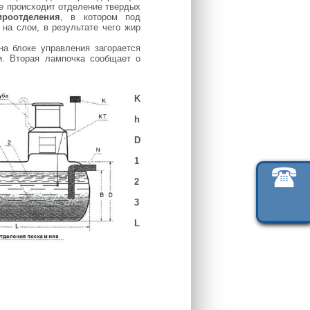
е происходит отделение твердых
ироотделения
, в котором под
на слои, в результате чего жир
а блоке управления загорается
и. Вторая лампочка сообщает о
K
h
D
1
2
3
L