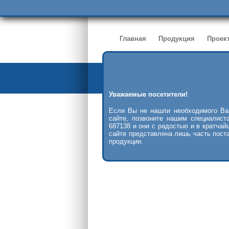
Главная
Продукция
Проек
Уважаемые посетители!
Очистные сооружения
>>
Жиро
Если Вы не нашли необходимого Ва
сайте, позвоните нашим специалист
687138 и они с радостью и в кратчай
сайте представлена лишь часть пост
продукции.