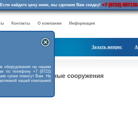
+7 (8722) 687138
Если найдете цену ниже, мы сделаем Вам скидку!
ты
Контакты
О компании
Информация
Задать вопрос
А
жения
м оборудования на нашем
ам по телефону +7 (8722)
Очистные сооружения
шие сроки помогут Вам. На
авляемой нашей компанией