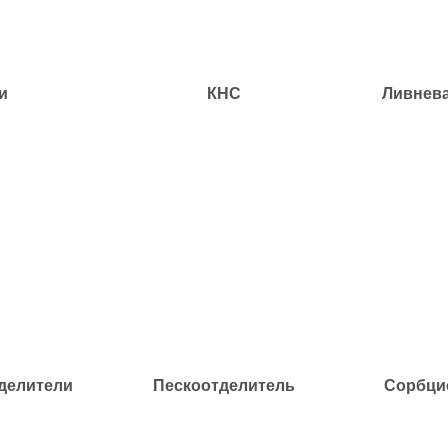
и
КНС
Ливнева
делители
Пескоотделитель
Сорбци