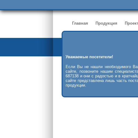
Главная
Продукция
Проек
Уважаемые посетители!
Продукция
>>
Очистные соору
Если Вы не нашли необходимого Ва
сайте, позвоните нашим специалист
687138 и они с радостью и в кратчай
сайте представлена лишь часть пост
продукции.